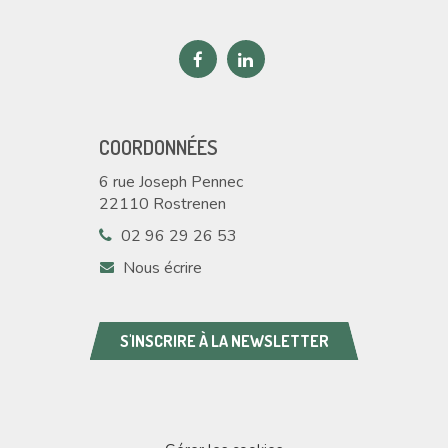
Lien
Lien
vers
vers
le
le
compte
compte
COORDONNÉES
Facebook
Linkedin
6 rue Joseph Pennec
22110 Rostrenen
02 96 29 26 53
Nous écrire
S'INSCRIRE À LA NEWSLETTER