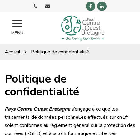
Gestion des traceurs
Lien
Lien
vers
vers
le
le
compte
compte
Pays
MENU
Facebook
Linkedin
COB
Accueil
Politique de confidentialité
Politique de
confidentialité
Pays Centre Ouest Bretagne
s’engage à ce que les
traitements de données personnelles effectués sur cnil.fr
soient conformes au règlement général sur la protection des
données (RGPD) et à la loi Informatique et Libertés