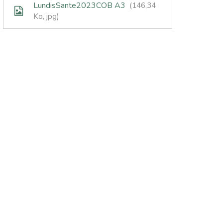
LundisSante2023COB A3
146,34
Ko
, jpg