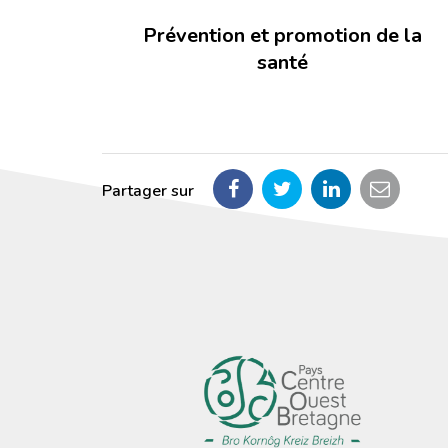
Prévention et promotion de la
santé
Partager sur
Partager
Partager
Partager
Partag
sur
sur
sur
par
Facebook
Twitter
LinkedIn
email