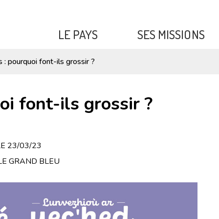
LE PAYS
SES MISSIONS
pte
edin
: pourquoi font-ils grossir ?
i font-ils grossir ?
LE
23/03/23
 LE GRAND BLEU