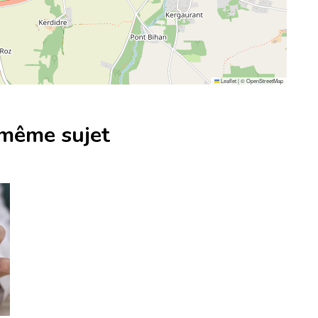
Leaflet
|
©
OpenStreetMap
 même sujet