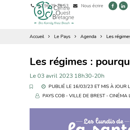
Gestion des traceurs
02 96 29 26 53
Nous écrire
Lien
Lien
vers
vers
le
le
Pays
compte
com
COB
Facebook
Link
Accueil
Le Pays
Agenda
Les régimes 
Les régimes : pourquo
Le
03
avril
2023
18h30-20h
PUBLIÉ LE 16/03/23 ET MIS À JOUR 
PAYS COB - VILLE DE BREST - CINÉMA
PROPOSÉ
PAR