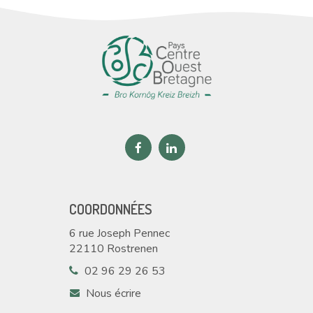
Lien
Lien
vers
vers
le
le
compte
compte
COORDONNÉES
Facebook
Linkedin
6 rue Joseph Pennec
22110 Rostrenen
02 96 29 26 53
Nous écrire