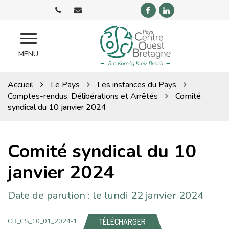
Gestion des traceurs
Lien
Lien
vers
vers
le
le
compte
compte
Pays
MENU
Facebook
Linkedin
COB
Accueil
Le Pays
Les instances du Pays
Comptes-rendus, Délibérations et Arrêtés
Comité
syndical du 10 janvier 2024
Comité syndical du 10
janvier 2024
Date de parution : le lundi 22 janvier 2024
TÉLÉCHARGER
CR_CS_10_01_2024-1